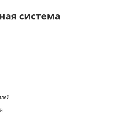
ная система
плей
ей