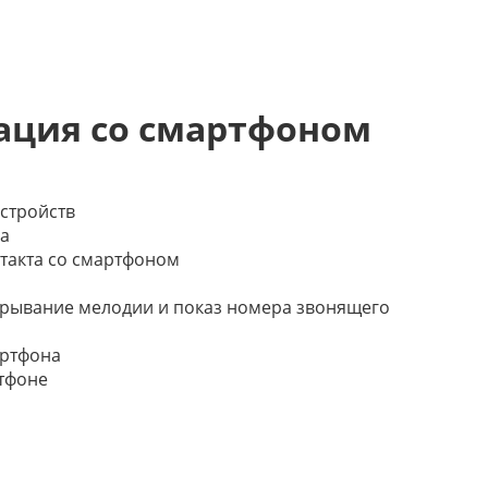
ция со смартфоном
устройств
на
нтакта со смартфоном
грывание мелодии и показ номера звонящего
артфона
ртфоне