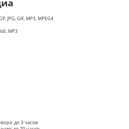
диа
P, JPG, GIF, MP3, MPEG4
idi, MP3
вора: до 3 часов
ания: до 70 часов