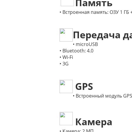
Память
•
Встроенная память: ОЗУ 1 ГБ +
Передача д
• microUSB
• Bluetooth: 4.0
• Wi-Fi
• 3G
GPS
• Встроенный модуль GP
Камера
• Камера: 2 МП