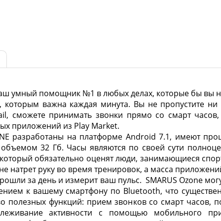
аш умный помощник №1 в любых делах, которые бы вы н
 которым важна каждая минута. Вы не пропустите ни 
il, сможете принимать звонки прямо со смарт часов,
ых приложений из Play Market.
 разработаны на платформе Android 7.1, имеют процес
 объемом 32 Гб. Часы являются по своей сути полно
который обязательно оценят люди, занимающиеся спор
е натрет руку во время тренировок, а масса приложени
прошли за день и измерит ваш пульс. SMARUS Ozone могу
чением к вашему смартфону по Bluetooth, что существ
о полезных функций: прием звонков со смарт часов, по
слеживание активности с помощью мобильного пр