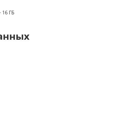
 16 ГБ
анных
S