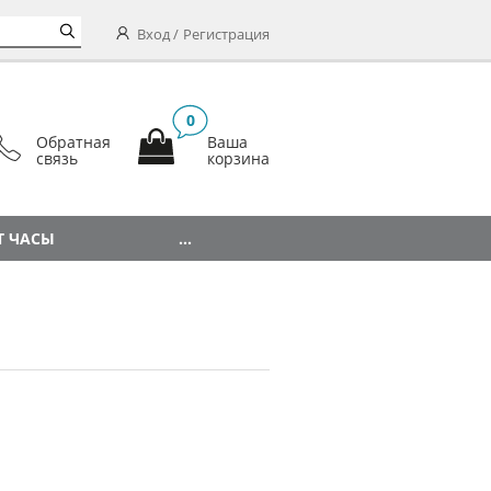
Вход
Регистрация
0
Обратная
Ваша
связь
корзина
Т ЧАСЫ
...