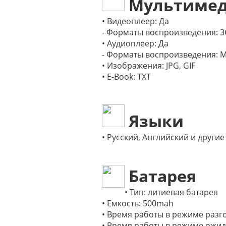
Мультиме
•
Видеоплеер: Да
- Форматы воспроизведения: 3G
• Аудиоплеер: Да
- Форматы воспроизведения: M
• Изображения: JPG, GIF
• E-Book: TXT
Языки
• Русский, Английский и другие
Батарея
•
Тип: литиевая батарея
• Емкость: 500mah
• Время работы в режиме разго
• Время работы в режиме ожид